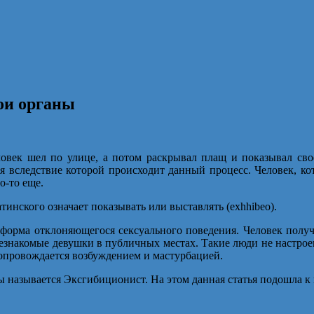
ои органы
еловек шел по улице, а потом раскрывал плащ и показывал св
ия вследствие которой происходит данный процесс. Человек, к
о-то еще.
инского означает показывать или выставлять (exhhibeo).
з форма отклоняющегося сексуального поведения. Человек получа
незнакомые девушки в публичных местах. Такие люди не настрое
сопровождается возбуждением и мастурбацией.
 называется Эксгибиционист. На этом данная статья подошла к к