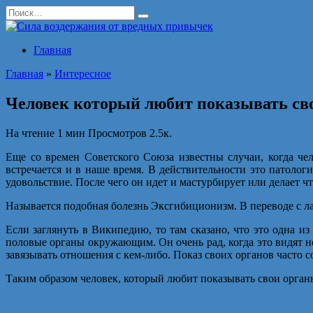
Перейти
Search
к
for:
содержанию
Главная
Главная
»
Интересное
Человек который любит показывать св
На чтение
1 мин
Просмотров
2.5к.
Еще со времен Советского Союза известны случаи, когда ч
встречается и в наше время. В действительности это патолог
удовольствие. После чего он идет и мастурбирует или делает чт
Называется подобная болезнь Эксгибиционизм. В переводе с лат
Если заглянуть в Википедию, то там сказано, что это одна и
половые органы окружающим. Он очень рад, когда это видят 
завязывать отношения с кем-либо. Показ своих органов часто 
Таким образом человек, который любит показывать свои органы