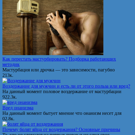
Как перестать мастурбировать? Подборка работающих
методик
Мастурбация или дрочка — это зависимости, пагубно
2
13к.
Воздержание для мужчин и есть ли от этого польза или вред?
На данный момент половое воздержание от мастурбации
9
22.3к.
Вред онанизма
На данный момент бытует мнение что онанизм несет для
0
2.8к.
Почему болят яйца от воздержания? Основные причины
Те, кто не сломался на первых порах и не слил свое