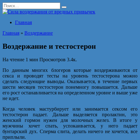
Перейти
Search
к
for:
содержанию
Главная
Главная
»
Воздержание
Воздержание и тестостерон
На чтение
1 мин
Просмотров
3.4к.
По данным многих блогеров которые воздерживаются от
секса и проводят тесты на уровень тестостерона можно
сделать следующие выводы. Оказывается, в течение первых
шести месяцев тестостерон понемногу повышается. Дальше
его рост останавливается на определенном уровне и выше уже
не идет.
Когда человек мастурбирует или занимается сексом его
тестостерон падает. Дальше выделяется пролактин, это
женский гормон нужен для молочных желез. В итоге у
мужчины хочет спать, успокаивается, у него падает
бунтарский дух. Сперма слита, делать ничего не хочется, все
приплыли.